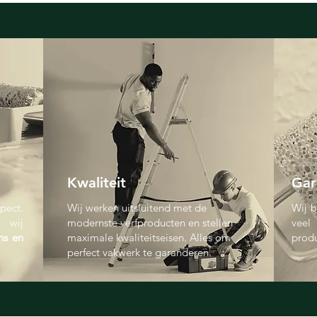
Kwaliteit
Gar
pect.
Wij werken uitsluitend met de
Wij b
 wij
modernste verfproducten en stellen
veel
ns en
maximale kwaliteitseisen. Alles om
produ
perfect vakwerk te garanderen.