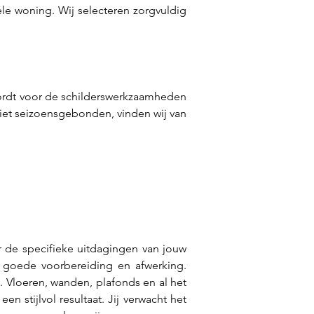
e woning. Wij selecteren zorgvuldig 
 wordt voor de schilderswerkzaamheden 
buiten verf gebruikt die tegen lage temperaturen bestand is en snel droogt. Een frisse uitstraling is niet seizoensgebonden, vinden wij van 
 de specifieke uitdagingen van jouw 
goede voorbereiding en afwerking. 
 Vloeren, wanden, plafonds en al het 
n stijlvol resultaat. Jij verwacht het 