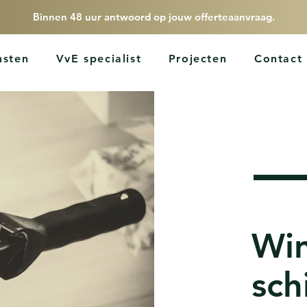
Binnen 48 uur antwoord op jouw offerteaanvraag.
nsten
VvE specialist
Projecten
Contact
Win
sch