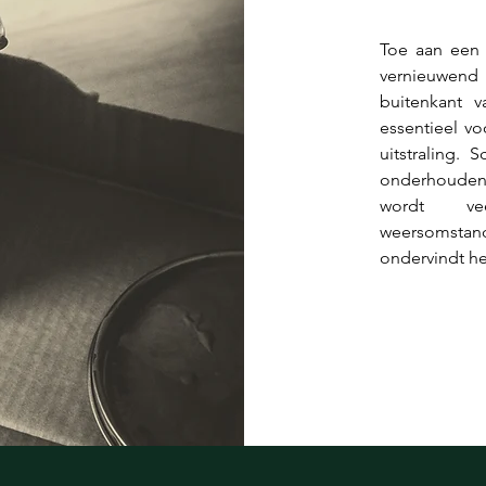
Toe aan een f
vernieuwend 
buitenkant 
essentieel vo
uitstraling. 
onderhouden
wordt vee
weersomsta
ondervindt he