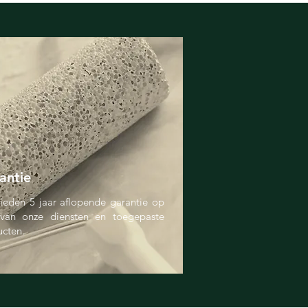
antie
ieden 5 jaar aflopende garantie op
 van onze diensten en toegepaste
cten.