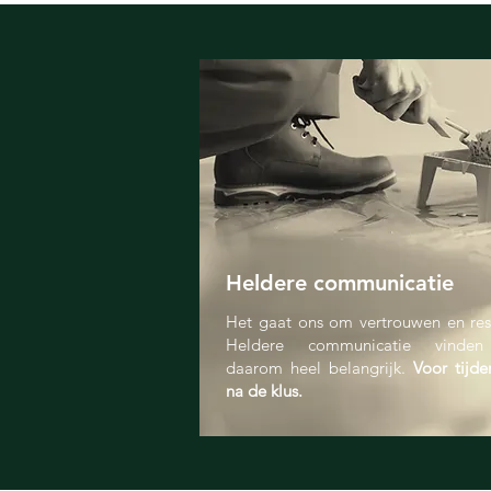
Heldere communicatie
Het gaat ons om vertrouwen en res
Heldere communicatie vinden
daarom heel belangrijk.
Voor tijde
na de klus.