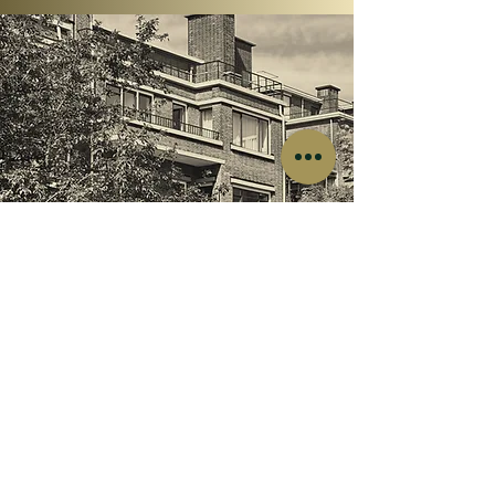
VCA gecertificeerd