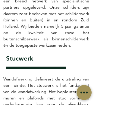
een breed netwerk van specialistische 
partners opgeleverd. Onze schilders zijn 
daarom zeer bedreven met het schilderwerk 
(binnen en buiten) in en rondom Zuid 
Holland. Wij bieden namelijk 5 jaar garantie 
op de kwaliteit van zowel het 
buitenschilderwerk als binnenschilderwerk 
én de toegepaste werkzaamheden.
Stucwerk
Wandafwerking definieert de uitstraling van 
een ruimte. Het stucwerk is het fundament 
van de wandafwerking. Het bepleisteren van 
muren en plafonds met stuc vormt de 
onderliggende laag voor de afwerklaag. 
Behalve het gladmaken van muren en 
plafonds kan de stuclaag ook andere 
functies dienen. Zo kan het stucwerk 
isolerend, vochtwerend, brandwerend of 